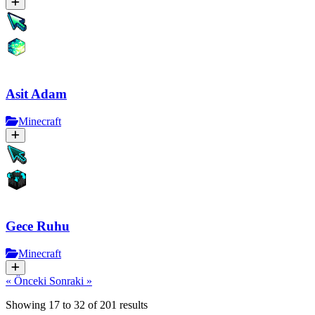
Asit Adam
Minecraft
Gece Ruhu
Minecraft
« Önceki
Sonraki »
Showing
17
to
32
of
201
results