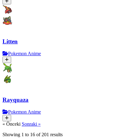
Litten
Pokemon Anime
Rayquaza
Pokemon Anime
« Önceki
Sonraki »
Showing
1
to
16
of
201
results