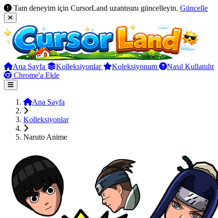
Tam deneyim için CursorLand uzantısını güncelleyin.
Güncelle
Ana Sayfa
Kolleksiyonlar
Koleksiyonum
Nasıl Kullanılır
Chrome'a Ekle
Ana Sayfa
Kolleksiyonlar
Naruto Anime