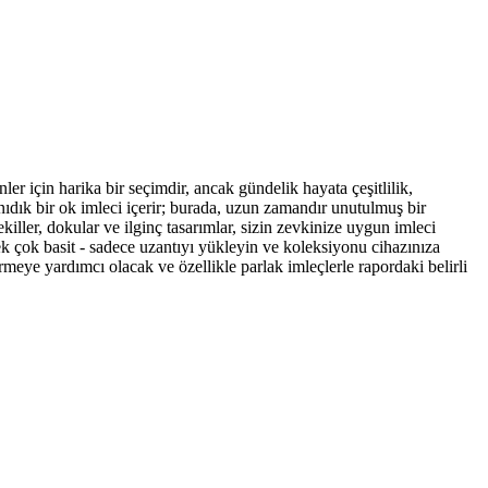
ler için harika bir seçimdir, ancak gündelik hayata çeşitlilik,
dık bir ok imleci içerir; burada, uzun zamandır unutulmuş bir
şekiller, dokular ve ilginç tasarımlar, sizin zevkinize uygun imleci
ek çok basit - sadece uzantıyı yükleyin ve koleksiyonu cihazınıza
meye yardımcı olacak ve özellikle parlak imleçlerle rapordaki belirli