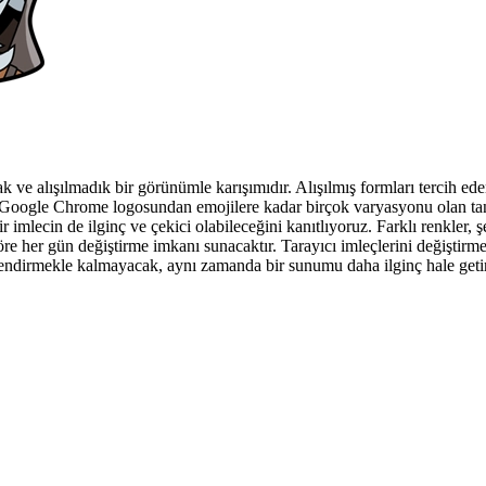
 ve alışılmadık bir görünümle karışımıdır. Alışılmış formları tercih eden
e Google Chrome logosundan emojilere kadar birçok varyasyonu olan tanı
bir imlecin de ilginç ve çekici olabileceğini kanıtlıyoruz. Farklı renkler, 
re her gün değiştirme imkanı sunacaktır. Tarayıcı imleçlerini değiştirm
nklendirmekle kalmayacak, aynı zamanda bir sunumu daha ilginç hale getir