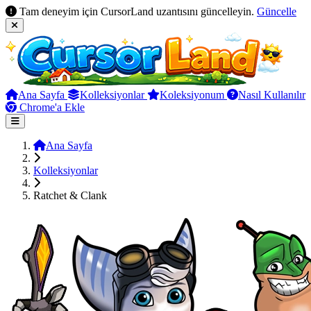
Tam deneyim için CursorLand uzantısını güncelleyin.
Güncelle
Ana Sayfa
Kolleksiyonlar
Koleksiyonum
Nasıl Kullanılır
Chrome'a Ekle
Ana Sayfa
Kolleksiyonlar
Ratchet & Clank