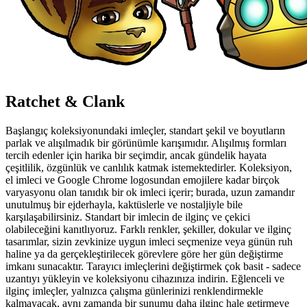
Ratchet & Clank
Başlangıç koleksiyonundaki imleçler, standart şekil ve boyutların
parlak ve alışılmadık bir görünümle karışımıdır. Alışılmış formları
tercih edenler için harika bir seçimdir, ancak gündelik hayata
çeşitlilik, özgünlük ve canlılık katmak istemektedirler. Koleksiyon,
el imleci ve Google Chrome logosundan emojilere kadar birçok
varyasyonu olan tanıdık bir ok imleci içerir; burada, uzun zamandır
unutulmuş bir ejderhayla, kaktüslerle ve nostaljiyle bile
karşılaşabilirsiniz. Standart bir imlecin de ilginç ve çekici
olabileceğini kanıtlıyoruz. Farklı renkler, şekiller, dokular ve ilginç
tasarımlar, sizin zevkinize uygun imleci seçmenize veya günün ruh
haline ya da gerçekleştirilecek görevlere göre her gün değiştirme
imkanı sunacaktır. Tarayıcı imleçlerini değiştirmek çok basit - sadece
uzantıyı yükleyin ve koleksiyonu cihazınıza indirin. Eğlenceli ve
ilginç imleçler, yalnızca çalışma günlerinizi renklendirmekle
kalmayacak, aynı zamanda bir sunumu daha ilginç hale getirmeye