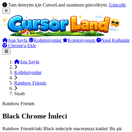
Tam deneyim için CursorLand uzantısını güncelleyin.
Güncelle
Ana Sayfa
Kolleksiyonlar
Koleksiyonum
Nasıl Kullanılır
Chrome'a Ekle
Ana Sayfa
Kolleksiyonlar
Rainbow Friends
Siyah
Rainbow Friends
Black Chrome İmleci
Rainbow Friends'taki Black imleciyle maceranıza katılın! Bu şık