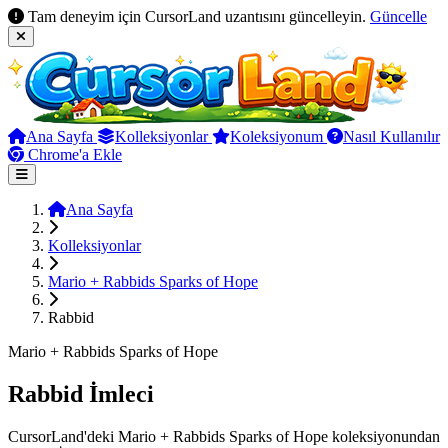
Tam deneyim için CursorLand uzantısını güncelleyin.
Güncelle
Ana Sayfa
Kolleksiyonlar
Koleksiyonum
Nasıl Kullanılır
Chrome'a Ekle
Ana Sayfa
Kolleksiyonlar
Mario + Rabbids Sparks of Hope
Rabbid
Mario + Rabbids Sparks of Hope
Rabbid İmleci
CursorLand'deki Mario + Rabbids Sparks of Hope koleksiyonundan