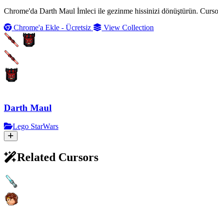
Chrome'da Darth Maul İmleci ile gezinme hissinizi dönüştürün. Cursor
Chrome'a Ekle - Ücretsiz
View Collection
Darth Maul
Lego StarWars
Related Cursors