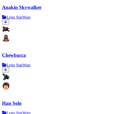
Anakin Skywalker
Lego StarWars
Chewbacca
Lego StarWars
Han Solo
Lego StarWars