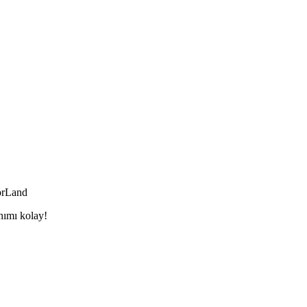
orLand
nımı kolay!