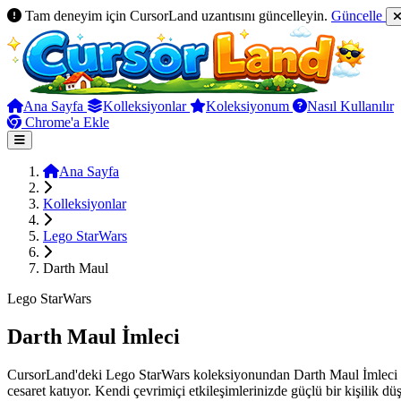
Tam deneyim için CursorLand uzantısını güncelleyin.
Güncelle
Ana Sayfa
Kolleksiyonlar
Koleksiyonum
Nasıl Kullanılır
Chrome'a Ekle
Ana Sayfa
Kolleksiyonlar
Lego StarWars
Darth Maul
Lego StarWars
Darth Maul İmleci
CursorLand'deki Lego StarWars koleksiyonundan Darth Maul İmleci il
cesaret katıyor. Kendi çevrimiçi etkileşimlerinizde güçlü bir kişilik düş