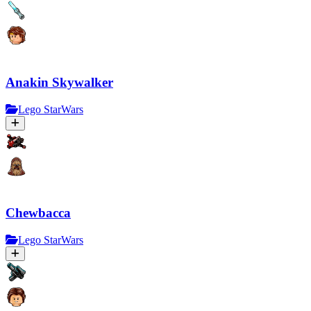
Anakin Skywalker
Lego StarWars
Chewbacca
Lego StarWars