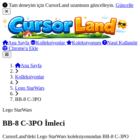
Tam deneyim için CursorLand uzantısını güncelleyin.
Güncelle
Ana Sayfa
Kolleksiyonlar
Koleksiyonum
Nasıl Kullanılır
Chrome'a Ekle
Ana Sayfa
Kolleksiyonlar
Lego StarWars
BB-8 C-3PO
Lego StarWars
BB-8 C-3PO İmleci
CursorLand'deki Lego StarWars koleksiyonundan BB-8 C-3PO