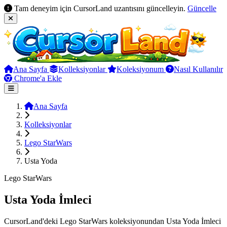
Tam deneyim için CursorLand uzantısını güncelleyin.
Güncelle
Ana Sayfa
Kolleksiyonlar
Koleksiyonum
Nasıl Kullanılır
Chrome'a Ekle
Ana Sayfa
Kolleksiyonlar
Lego StarWars
Usta Yoda
Lego StarWars
Usta Yoda İmleci
CursorLand'deki Lego StarWars koleksiyonundan Usta Yoda İmleci