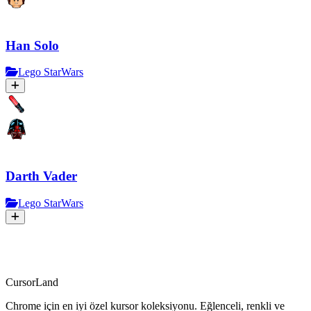
Han Solo
Lego StarWars
Darth Vader
Lego StarWars
CursorLand
Chrome için en iyi özel kursor koleksiyonu. Eğlenceli, renkli ve