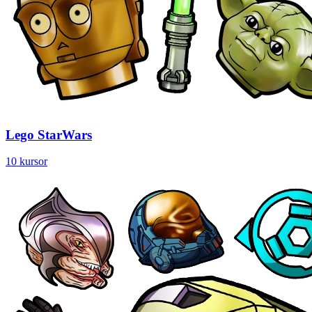
Lego StarWars
10 kursor