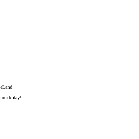
orLand
nımı kolay!