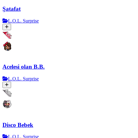
Şatafat
L.O.L. Surprise
Acelesi olan B.B.
L.O.L. Surprise
Disco Bebek
L.O.L. Surprise