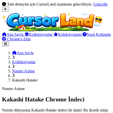
Tam deneyim için CursorLand uzantısını güncelleyin.
Güncelle
Ana Sayfa
Kolleksiyonlar
Koleksiyonum
Nasıl Kullanılır
Chrome'a Ekle
Ana Sayfa
Kolleksiyonlar
Naruto Anime
Kakashi Hatake
Naruto Anime
Kakashi Hatake Chrome İmleci
Naruto dünyasına Kakashi Hatake imleci ile dalın! Bu ikonik ninja