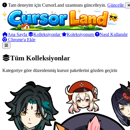
Tam deneyim için CursorLand uzantısını güncelleyin.
Güncelle
Ana Sayfa
Kolleksiyonlar
Koleksiyonum
Nasıl Kullanılır
Chrome'a Ekle
Tüm Kolleksiyonlar
Kategoriye göre düzenlenmiş kursor paketlerini gözden geçirin