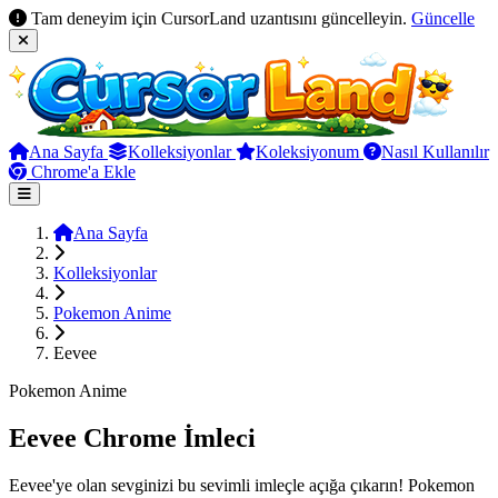
Tam deneyim için CursorLand uzantısını güncelleyin.
Güncelle
Ana Sayfa
Kolleksiyonlar
Koleksiyonum
Nasıl Kullanılır
Chrome'a Ekle
Ana Sayfa
Kolleksiyonlar
Pokemon Anime
Eevee
Pokemon Anime
Eevee Chrome İmleci
Eevee'ye olan sevginizi bu sevimli imleçle açığa çıkarın! Pokemon