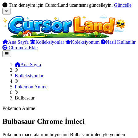
Tam deneyim için CursorLand uzantısını güncelleyin.
Güncelle
Ana Sayfa
Kolleksiyonlar
Koleksiyonum
Nasıl Kullanılır
Chrome'a Ekle
Ana Sayfa
Kolleksiyonlar
Pokemon Anime
Bulbasaur
Pokemon Anime
Bulbasaur Chrome İmleci
Pokemon maceralarının büyüsünü Bulbasaur imleciyle yeniden