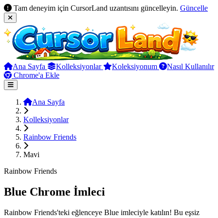
Tam deneyim için CursorLand uzantısını güncelleyin.
Güncelle
Ana Sayfa
Kolleksiyonlar
Koleksiyonum
Nasıl Kullanılır
Chrome'a Ekle
Ana Sayfa
Kolleksiyonlar
Rainbow Friends
Mavi
Rainbow Friends
Blue Chrome İmleci
Rainbow Friends'teki eğlenceye Blue imleciyle katılın! Bu eşsiz