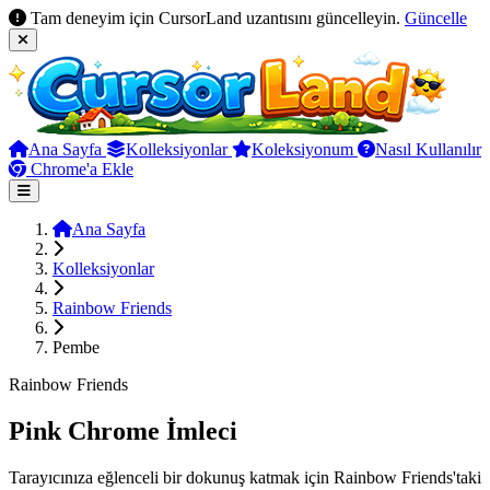
Tam deneyim için CursorLand uzantısını güncelleyin.
Güncelle
Ana Sayfa
Kolleksiyonlar
Koleksiyonum
Nasıl Kullanılır
Chrome'a Ekle
Ana Sayfa
Kolleksiyonlar
Rainbow Friends
Pembe
Rainbow Friends
Pink Chrome İmleci
Tarayıcınıza eğlenceli bir dokunuş katmak için Rainbow Friends'taki